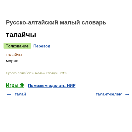
Русско-алтайский малый словарь
талайчы
Толкование
Перевод
талайчы
моряк
Русско-алтайский малый словарь
.
2009
.
Игры ⚽
Поможем сделать НИР
талай
талант-келеҥ